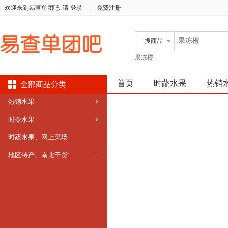
欢迎来到易查单团吧
请 登录
|
免费注册
搜
商品
果冻橙
首页
时蔬水果
热销
全部商品分类
热销水果
时令水果
时蔬水果、网上菜场
地区特产、南北干货