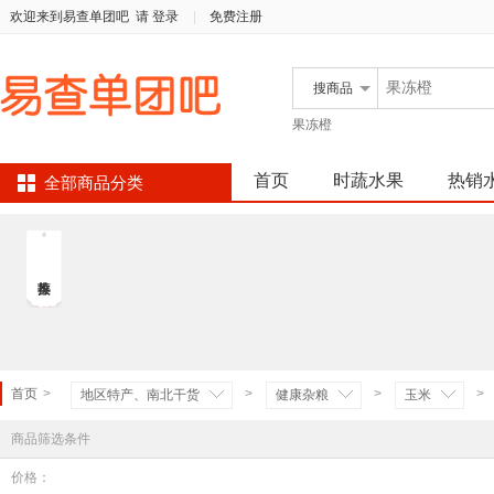
欢迎来到易查单团吧
请 登录
|
免费注册
搜
商品
果冻橙
首页
时蔬水果
热销
全部商品分类
首页
>
>
>
>
地区特产、南北干货
健康杂粮
玉米
商品筛选条件
价格：