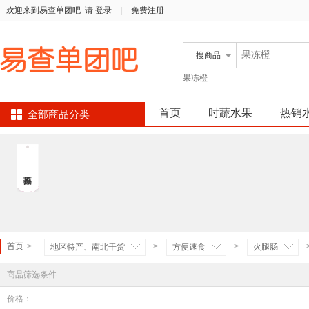
欢迎来到易查单团吧
请 登录
|
免费注册
搜
商品
果冻橙
首页
时蔬水果
热销
全部商品分类
首页
>
>
>
地区特产、南北干货
方便速食
火腿肠
商品筛选条件
价格：