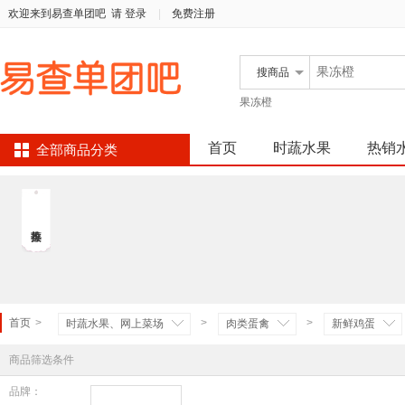
欢迎来到易查单团吧
请 登录
|
免费注册
搜
商品
果冻橙
首页
时蔬水果
热销
全部商品分类
首页
>
>
>
时蔬水果、网上菜场
肉类蛋禽
新鲜鸡蛋
商品筛选条件
品牌：