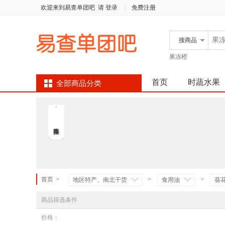
欢迎来到易查单团吧
请 登录
|
免费注册
搜
商品
果冻橙
首页
时蔬水果
全部商品分类
首页
>
>
>
地区特产、南北干货
食用油
葵
商品筛选条件
价格：