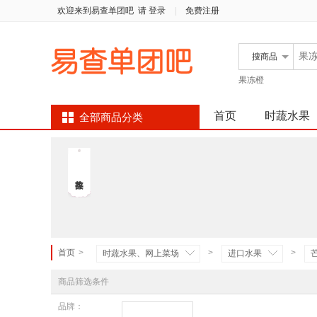
欢迎来到易查单团吧
请 登录
|
免费注册
搜
商品
果冻橙
首页
时蔬水果
全部商品分类
首页
>
>
>
时蔬水果、网上菜场
进口水果
商品筛选条件
品牌：