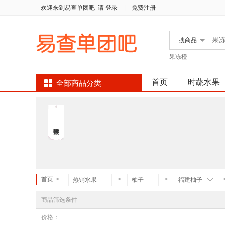
欢迎来到易查单团吧
请 登录
|
免费注册
搜
商品
果冻橙
首页
时蔬水果
全部商品分类
首页
>
>
>
热销水果
柚子
福建柚子
商品筛选条件
价格：