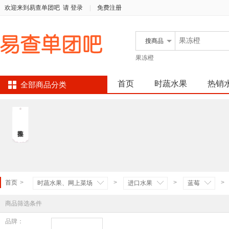
欢迎来到易查单团吧
请 登录
|
免费注册
搜
商品
果冻橙
首页
时蔬水果
热销
全部商品分类
首页
>
>
>
>
时蔬水果、网上菜场
进口水果
蓝莓
商品筛选条件
品牌：