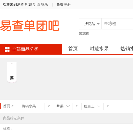
欢迎来到易查单团吧
请 登录
|
免费注册
搜
商品
果冻橙
首页
时蔬水果
热销
全部商品分类
首页
>
>
>
>
热销水果
苹果
红富士
商品筛选条件
价格：