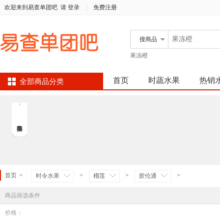
欢迎来到易查单团吧
请 登录
|
免费注册
搜
商品
果冻橙
首页
时蔬水果
热销
全部商品分类
首页
>
>
>
>
时令水果
榴莲
胶伦通
商品筛选条件
价格：