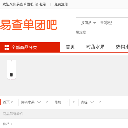
欢迎来到易查单团吧
请 登录
|
免费注册
搜
商品
果冻橙
首页
时蔬水果
热销
全部商品分类
首页
>
>
>
>
热销水果
葡萄
青提
商品筛选条件
价格：