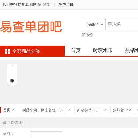
欢迎来到易查单团吧
请 登录
|
免费注册
搜
商品
果冻橙
首页
时蔬水果
热销
全部商品分类
首页
>
>
>
时蔬水果、网上菜场
新鲜蔬菜
农场菜
商品筛选条件
品牌：