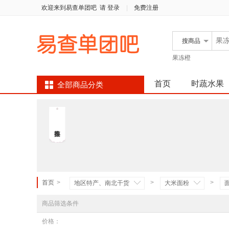
欢迎来到易查单团吧
请 登录
|
免费注册
搜
商品
果冻橙
首页
时蔬水果
全部商品分类
首页
>
>
>
地区特产、南北干货
大米面粉
商品筛选条件
价格：