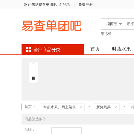
欢迎来到易查单团吧
请 登录
|
免费注册
搜
商品
果冻橙
首页
时蔬水果
全部商品分类
首页
>
>
>
时蔬水果、网上菜场
新鲜蔬菜
商品筛选条件
品牌：