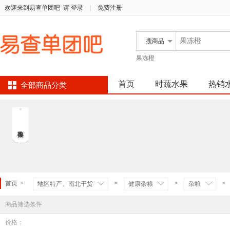
欢迎来到易查单团吧
请 登录
|
免费注册
搜
商品
果冻橙
首页
时蔬水果
热销
全部商品分类
首页
>
>
>
>
地区特产、南北干货
健康杂粮
杂粮
商品筛选条件
价格：