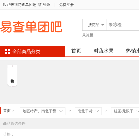
欢迎来到易查单团吧
请 登录
|
免费注册
搜
商品
果冻橙
首页
时蔬水果
热销
全部商品分类
首页
>
>
>
地区特产、南北干货
南北干货
桂圆/龙眼干
商品筛选条件
价格：