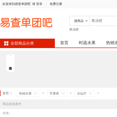
欢迎来到易查单团吧
请 登录
|
免费注册
搜
商品
果冻橙
首页
时蔬水果
热销
全部商品分类
首页
>
>
>
>
热销水果
芒果类
水仙芒
商品筛选条件
价格：