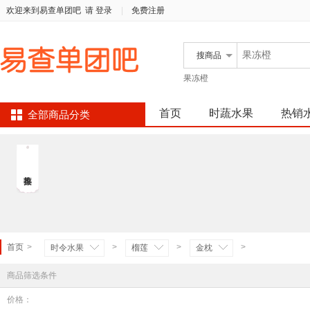
欢迎来到易查单团吧
请 登录
|
免费注册
搜
商品
果冻橙
首页
时蔬水果
热销
全部商品分类
首页
>
>
>
>
时令水果
榴莲
金枕
商品筛选条件
价格：