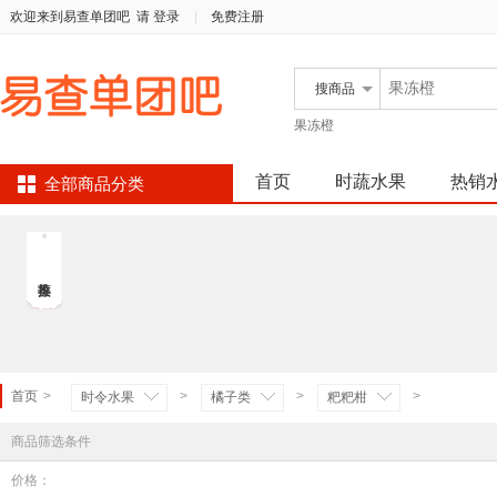
欢迎来到易查单团吧
请 登录
|
免费注册
搜
商品
果冻橙
首页
时蔬水果
热销
全部商品分类
首页
>
>
>
>
时令水果
橘子类
粑粑柑
商品筛选条件
价格：