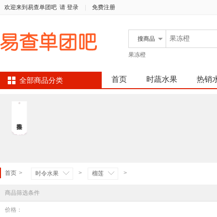
欢迎来到易查单团吧
请 登录
|
免费注册
搜
商品
果冻橙
首页
时蔬水果
热销
全部商品分类
首页
>
>
>
时令水果
榴莲
商品筛选条件
价格：