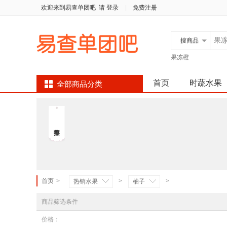
欢迎来到易查单团吧
请 登录
|
免费注册
搜
商品
果冻橙
首页
时蔬水果
全部商品分类
首页
>
>
>
热销水果
柚子
商品筛选条件
价格：