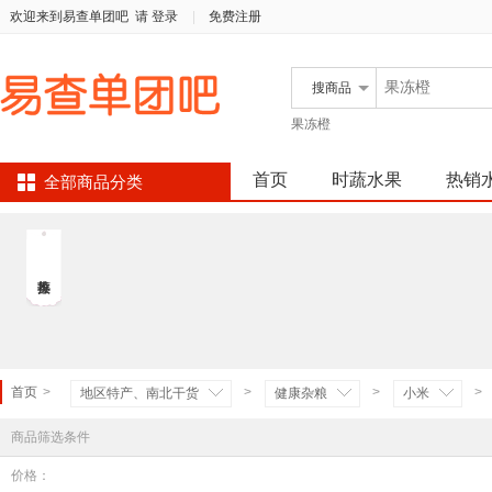
欢迎来到易查单团吧
请 登录
|
免费注册
搜
商品
果冻橙
首页
时蔬水果
热销
全部商品分类
首页
>
>
>
>
地区特产、南北干货
健康杂粮
小米
商品筛选条件
价格：